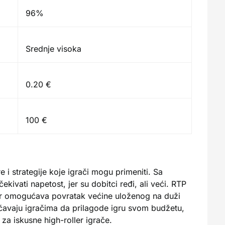
96%
Srednje visoka
0.20 €
100 €
e i strategije koje igrači mogu primeniti. Sa
kivati napetost, jer su dobitci ređi, ali veći. RTP
er omogućava povratak većine uloženog na duži
ćavaju igračima da prilagode igru svom budžetu,
za iskusne high-roller igrače.