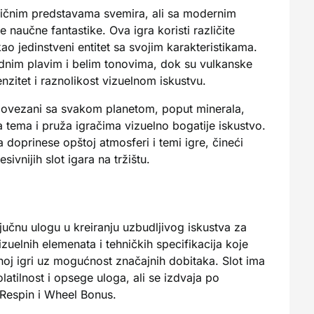
lasičnim predstavama svemira, ali sa modernim
naučne fantastike. Ova igra koristi različite
ao jedinstveni entitet sa svojim karakteristikama.
ladnim plavim i belim tonovima, dok su vulkanske
nzitet i raznolikost vizuelnom iskustvu.
o povezani sa svakom planetom, poput minerala,
 tema i pruža igračima vizuelno bogatije iskustvo.
a doprinese opštoj atmosferi i temi igre, čineći
vnijih slot igara na tržištu.
ljučnu ulogu u kreiranju uzbudljivog iskustva za
zuelnih elemenata i tehničkih specifikacija koje
oj igri uz mogućnost značajnih dobitaka. Slot ima
latilnost i opsege uloga, ali se izdvaja po
 Respin i Wheel Bonus.