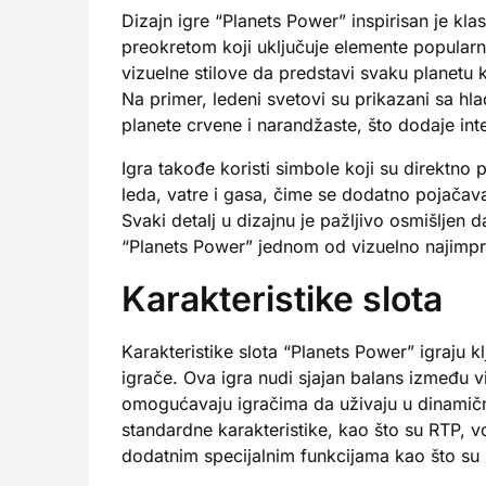
Dizajn igre “Planets Power” inspirisan je k
preokretom koji uključuje elemente popularne 
vizuelne stilove da predstavi svaku planetu k
Na primer, ledeni svetovi su prikazani sa h
planete crvene i narandžaste, što dodaje inte
Igra takođe koristi simbole koji su direktn
leda, vatre i gasa, čime se dodatno pojačava
Svaki detalj u dizajnu je pažljivo osmišljen d
“Planets Power” jednom od vizuelno najimpresi
Karakteristike slota
Karakteristike slota “Planets Power” igraju k
igrače. Ova igra nudi sjajan balans između vi
omogućavaju igračima da uživaju u dinamičn
standardne karakteristike, kao što su RTP, vo
dodatnim specijalnim funkcijama kao što su