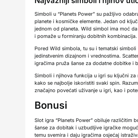
Najvažniji simboli i njihov uti
Simboli u “Planets Power” su pažljivo odabran
planete i kosmičke elemente. Jedan od ključn
jednom od planeta. Wild simbol ima moć da 
i pomaže u formiranju dobitnih kombinacija.
Pored Wild simbola, tu su i tematski simboli k
jedinstvenim dizajnom i vrednostima. Scatte
igračima pruža šanse za dodatne dobitke i 
Simboli i njihova funkcija u igri su ključni 
kako se najbolje iskoristiti svaki spin. Raz
značajno povećati uživanje u igri, kao i pote
Bonusi
Slot igra “Planets Power” obiluje različitim
šanse za dobitak i uzbudljive igračke mogućn
temu svemira i daju igračima osjećaj istraživa