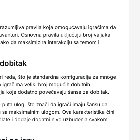
i razumljiva pravila koja omogućavaju igračima da
avanturi. Osnovna pravila uključuju broj valjaka
a tako da maksimizira interakciju sa temom i
 dobitak
tri reda, što je standardna konfiguracija za mnoge
 igračima veliki broj mogućih dobitnih
inija koje dodatno povećavaju šanse za dobitak.
 puta ulog, što znači da igrači imaju šansu da
 sa maksimalnim ulogom. Ova karakteristika čini
isplate i dodaje dodatni nivo uzbuđenja svakom