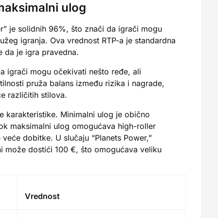
 maksimalni ulog
r” je solidnih 96%, što znači da igrači mogu
dužeg igranja. Ova vrednost RTP-a je standardna
e da je igra pravedna.
da igrači mogu očekivati nešto ređe, ali
ilnosti pruža balans između rizika i nagrade,
različitih stilova.
 karakteristike. Minimalni ulog je obično
ok maksimalni ulog omogućava high-roller
e veće dobitke. U slučaju “Planets Power,”
ni može dostići 100 €, što omogućava veliku
Vrednost