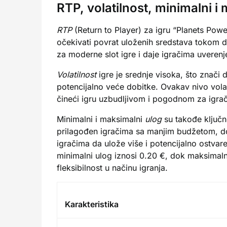
RTP, volatilnost, minimalni i
RTP
(Return to Player) za igru “Planets Powe
očekivati povrat uloženih sredstava tokom 
za moderne slot igre i daje igračima uverenj
Volatilnost
igre je srednje visoka, što znači 
potencijalno veće dobitke. Ovakav nivo volat
čineći igru uzbudljivom i pogodnom za igrače 
Minimalni i maksimalni
ulog
su takođe ključne
prilagođen igračima sa manjim budžetom, d
igračima da ulože više i potencijalno ostvar
minimalni ulog iznosi 0.20 €, dok maksimal
fleksibilnost u načinu igranja.
Karakteristika