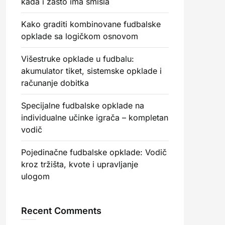
kada i zašto ima smisla
Kako graditi kombinovane fudbalske
opklade sa logičkom osnovom
Višestruke opklade u fudbalu:
akumulator tiket, sistemske opklade i
računanje dobitka
Specijalne fudbalske opklade na
individualne učinke igrača – kompletan
vodič
Pojedinačne fudbalske opklade: Vodič
kroz tržišta, kvote i upravljanje
ulogom
Recent Comments