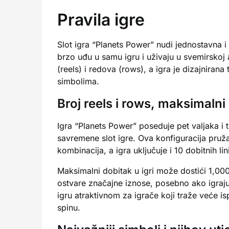
Pravila igre
Slot igra “Planets Power” nudi jednostavna 
brzo uđu u samu igru i uživaju u svemirskoj 
(reels) i redova (rows), a igra je dizajniran
simbolima.
Broj reels i rows, maksimalni
Igra “Planets Power” poseduje pet valjaka i 
savremene slot igre. Ova konfiguracija pruža
kombinacija, a igra uključuje i 10 dobitnih l
Maksimalni dobitak u igri može dostići 1,000
ostvare značajne iznose, posebno ako igraju
igru atraktivnom za igrače koji traže veće 
spinu.