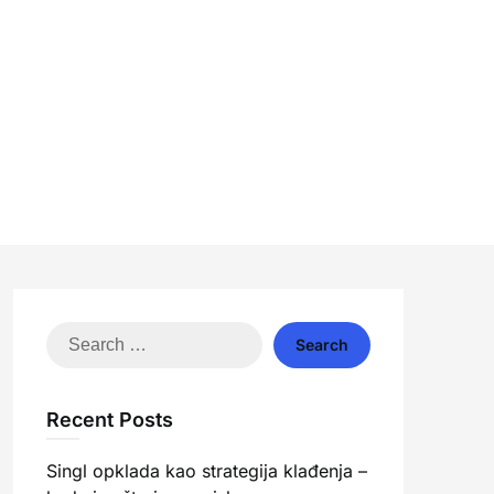
Search
for:
Recent Posts
Singl opklada kao strategija klađenja –