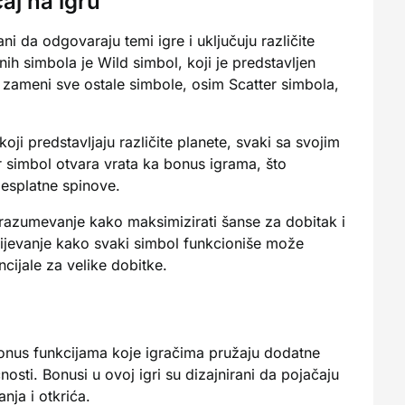
caj na igru
i da odgovaraju temi igre i uključuju različite
ih simbola je Wild simbol, koji je predstavljen
zameni sve ostale simbole, osim Scatter simbola,
oji predstavljaju različite planete, svaki sa svojim
r simbol otvara vrata ka bonus igrama, što
besplatne spinove.
za razumevanje kako maksimizirati šanse za dobitak i
umijevanje kako svaki simbol funkcioniše može
ncijale za velike dobitke.
 bonus funkcijama koje igračima pružaju dodatne
osti. Bonusi u ovoj igri su dizajnirani da pojačaju
nja i otkrića.