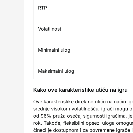
RTP
Volatilnost
Minimalni ulog
Maksimalni ulog
Kako ove karakteristike utiču na igru
Ove karakteristike direktno utiču na način igr
srednje visokom volatilnošću, igrači mogu oče
od 96% pruža osećaj sigurnosti igračima, j
rok. Takođe, fleksibilni opsezi uloga omogu
čineći je dostupnom i za povremene igrače i 