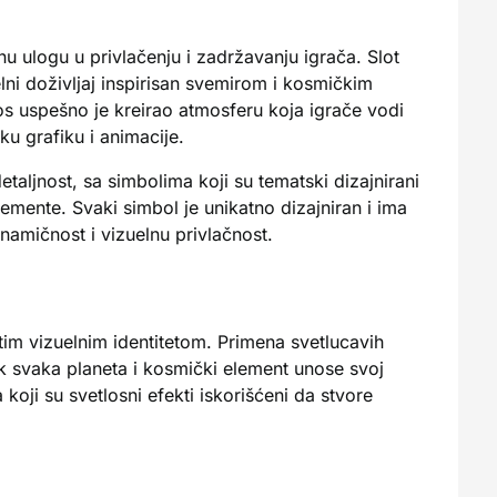
čnu ulogu u privlačenju i zadržavanju igrača. Slot
lni doživljaj inspirisan svemirom i kosmičkim
s uspešno je kreirao atmosferu koja igrače vodi
ku grafiku i animacije.
detaljnost, sa simbolima koji su tematski dizajnirani
lemente. Svaki simbol je unikatno dizajniran i ima
inamičnost i vizuelnu privlačnost.
tim vizuelnim identitetom. Primena svetlucavih
 dok svaka planeta i kosmički element unose svoj
koji su svetlosni efekti iskorišćeni da stvore