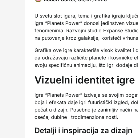
U svetu slot igara, tema i grafika igraju klju
igra “Planets Power” donosi jedinstven vizue
fenomenima. Razvojni studio Expanse Studio
na putovanje kroz galaksije, koristeći vrhuns
Grafika ove igre karakteriše visok kvalitet i 
da odražavaju različite planete i kosmičke e
svoju specifičnu animaciju, što igri dodaje d
Vizuelni identitet igre
Igra “Planets Power” izdvaja se svojim boga
boja i efekata daje igri futuristički izgled,
pečat u dizajn. Posebno je zanimljiv način na 
osećaj dubine i trodimenzionalnosti.
Detalji i inspiracija za dizajn