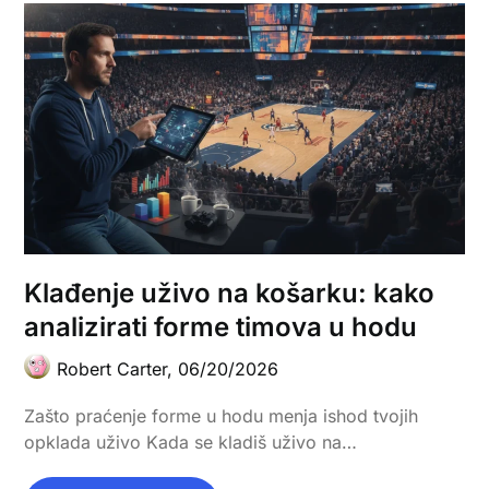
Klađenje uživo na košarku: kako
analizirati forme timova u hodu
Robert Carter,
06/20/2026
Zašto praćenje forme u hodu menja ishod tvojih
opklada uživo Kada se kladiš uživo na…