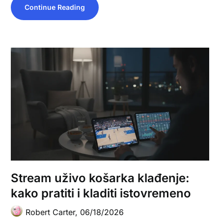
Continue Reading
Stream uživo košarka klađenje:
kako pratiti i kladiti istovremeno
Robert Carter,
06/18/2026