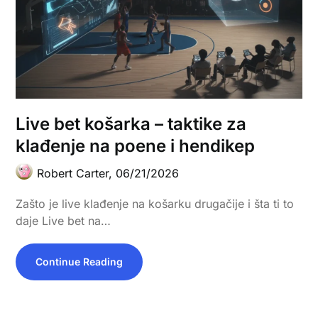
Live bet košarka – taktike za
klađenje na poene i hendikep
Robert Carter,
06/21/2026
Zašto je live klađenje na košarku drugačije i šta ti to
daje Live bet na…
Continue Reading