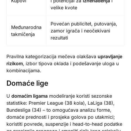
Kupovi
i potencijal za
iznenađenja
i
velike kvote
Povećan publicitet, putovanja,
Međunarodna
zamor igrača i neočekivani
takmičenja
rezultati
Pravilna kategorizacija mečeva olakšava
upravljanje
rizikom
, izbor tipova oklada i podešavanje uloga u
kombinacijama.
Domaće lige
U
domaćim ligama
modeliranje koristi sezonske
statistike: Premier League (38 kola), LaLiga (38),
Bundesliga (34) – to omogućava analizu forme,
domaće prednosti i prosjeka golova po utakmici;
koristiti povrede, suspenzije i head-to-head podatke