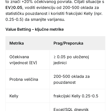
to znači +20% očekivanog povrata. Ciljati situacije s
EV≥0.05
, voditi evidenciju od 200-500 oklada za
statističku pouzdanost i koristiti frakcijski Kelly (npr.
0.25-0.5) da smanjite varijansu.
Value Betting – ključne metrike
Metrika
Prag/Preporuka
Očekivana
≥ 0.05 po uloženoj
vrijednost (EV)
jedinici
200-500 oklada za
Probna veličina
pouzdanost
Kelly
frakcijski Kelly 0.25-0.5
Excel/SQL dnevnik