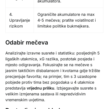
akumulatora.
4.
Ograničite akumulatore na max
Upravljanje
4-5 mečeva; pratite volatilnost i
rizikom
limitske politike bukmejkera.
Odabir mečeva
Analizirajte izravne susrete i statistiku: posljednjih 5
ligaških utakmica, xG razlika, postotak posjeda i
mjesto odigravanja. Fokusirajte se na mečeve s
jasnim taktičkim disbalansom i kvotama gdje tržište
precjenjuje favorita; na primjer, tim s 3 uzastopne
pobjede protiv tima bez pogodaka u 4 utakmice
predstavlja
vrijednu priliku
. Izbjegavajte susrete s
velikim izmjenama sastava ili nepredvidivim
vremenskim uvjetima.