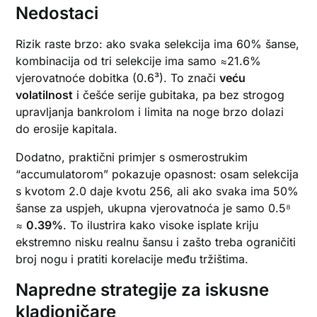
Nedostaci
Rizik raste brzo: ako svaka selekcija ima 60% šanse,
kombinacija od tri selekcije ima samo ≈21.6%
vjerovatnoće dobitka (0.6³). To znači
veću
volatilnost
i češće serije gubitaka, pa bez strogog
upravljanja bankrolom i limita na noge brzo dolazi
do erosije kapitala.
Dodatno, praktični primjer s osmerostrukim
“accumulatorom” pokazuje opasnost: osam selekcija
s kvotom 2.0 daje kvotu 256, ali ako svaka ima 50%
šanse za uspjeh, ukupna vjerovatnoća je samo 0.5⁸
≈
0.39%
. To ilustrira kako visoke isplate kriju
ekstremno nisku realnu šansu i zašto treba ograničiti
broj nogu i pratiti korelacije među tržištima.
Napredne strategije za iskusne
kladioničare