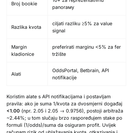
10+ za reprezentativnu
Broj bookie
panoraму
ciljati razliku ≥5% za value
Razlika kvota
signal
Margin
preferirati marginu <5% za fer
kladionice
tržište
OddsPortal, Betbrain, API
Alati
notifikacije
Koristim alate s API notifikacijama i postavljam
pravila: ako je suma 1/kvota za dvosmjerni događaj
<1.00
(npr. 2.05 i 2.05 → 0.9756), postoji arbitraža
~2.44%; u tom slučaju brzo raspoređujem stake po
formuli (1/odds)/suma da osiguram profit. Uvijek
računam rizik od ublažavanja kvota, otkazivanja i