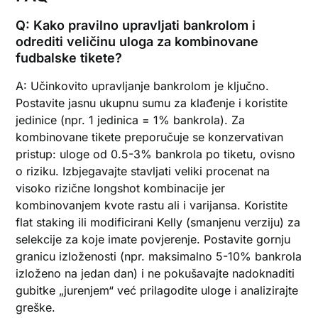
Q: Kako pravilno upravljati bankrolom i
odrediti veličinu uloga za kombinovane
fudbalske tikete?
A: Učinkovito upravljanje bankrolom je ključno.
Postavite jasnu ukupnu sumu za klađenje i koristite
jedinice (npr. 1 jedinica = 1% bankrola). Za
kombinovane tikete preporučuje se konzervativan
pristup: uloge od 0.5-3% bankrola po tiketu, ovisno
o riziku. Izbjegavajte stavljati veliki procenat na
visoko rizične longshot kombinacije jer
kombinovanjem kvote rastu ali i varijansa. Koristite
flat staking ili modificirani Kelly (smanjenu verziju) za
selekcije za koje imate povjerenje. Postavite gornju
granicu izloženosti (npr. maksimalno 5-10% bankrola
izloženo na jedan dan) i ne pokušavajte nadoknaditi
gubitke „jurenjem“ već prilagodite uloge i analizirajte
greške.