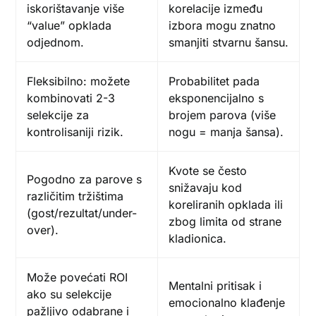
iskorištavanje više
korelacije između
“value” opklada
izbora mogu znatno
odjednom.
smanjiti stvarnu šansu.
Fleksibilno: možete
Probabilitet pada
kombinovati 2-3
eksponencijalno s
selekcije za
brojem parova (više
kontrolisaniji rizik.
nogu = manja šansa).
Kvote se često
Pogodno za parove s
snižavaju kod
različitim tržištima
koreliranih opklada ili
(gost/rezultat/under-
zbog limita od strane
over).
kladionica.
Može povećati ROI
Mentalni pritisak i
ako su selekcije
emocionalno klađenje
pažljivo odabrane i