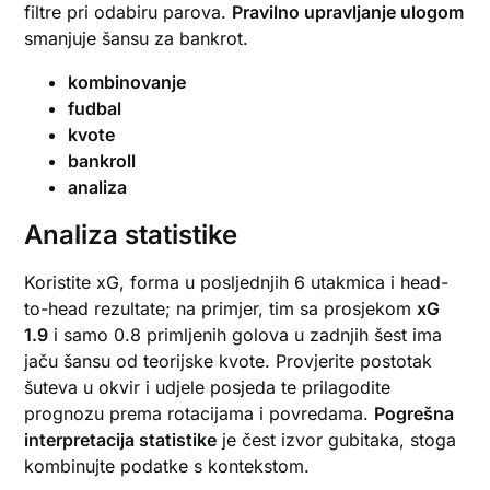
filtre pri odabiru parova.
Pravilno upravljanje ulogom
smanjuje šansu za bankrot.
kombinovanje
fudbal
kvote
bankroll
analiza
Analiza statistike
Koristite xG, forma u posljednjih 6 utakmica i head-
to-head rezultate; na primjer, tim sa prosjekom
xG
1.9
i samo 0.8 primljenih golova u zadnjih šest ima
jaču šansu od teorijske kvote. Provjerite postotak
šuteva u okvir i udjele posjeda te prilagodite
prognozu prema rotacijama i povredama.
Pogrešna
interpretacija statistike
je čest izvor gubitaka, stoga
kombinujte podatke s kontekstom.