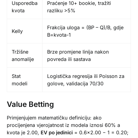
Usporedba
Praćenje 10+ bookie, tražiti
kvota
razliku >5%
Frakcija uloga = (BP – Q)/B, gdje
Kelly
B=kvota-1
Tržišne
Brze promjene linija nakon
anomalije
povreda ili sastava
Stat
Logistička regresija ili Poisson za
modeli
golove, validacija 70/30
Value Betting
Primjenjujem matematičku definiciju: ako
procijenjena vjerojatnost iz modela iznosi 60% a
kvota je 2.00,
EV po jedinici
= 0.6×2.00 − 1 = 0.20;