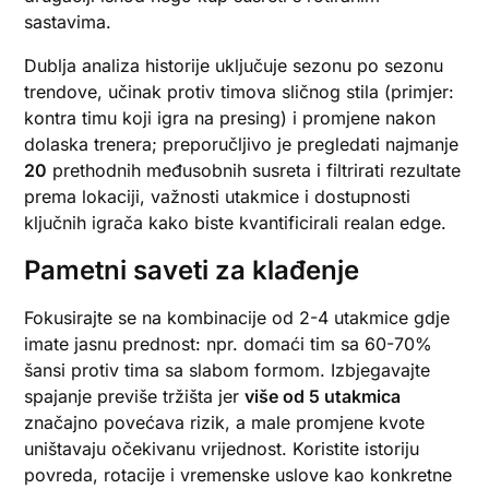
sastavima.
Dublja analiza historije uključuje sezonu po sezonu
trendove, učinak protiv timova sličnog stila (primjer:
kontra timu koji igra na presing) i promjene nakon
dolaska trenera; preporučljivo je pregledati najmanje
20
prethodnih međusobnih susreta i filtrirati rezultate
prema lokaciji, važnosti utakmice i dostupnosti
ključnih igrača kako biste kvantificirali realan edge.
Pametni saveti za klađenje
Fokusirajte se na kombinacije od 2-4 utakmice gdje
imate jasnu prednost: npr. domaći tim sa 60-70%
šansi protiv tima sa slabom formom. Izbjegavajte
spajanje previše tržišta jer
više od 5 utakmica
značajno povećava rizik, a male promjene kvote
uništavaju očekivanu vrijednost. Koristite istoriju
povreda, rotacije i vremenske uslove kao konkretne