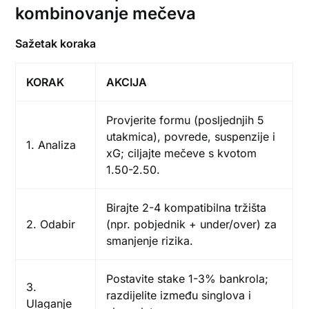
kombinovanje mečeva
Sažetak koraka
KORAK
AKCIJA
Provjerite formu (posljednjih 5
utakmica), povrede, suspenzije i
1. Analiza
xG; ciljajte mečeve s kvotom
1.50-2.50.
Birajte 2-4 kompatibilna tržišta
2. Odabir
(npr. pobjednik + under/over) za
smanjenje rizika.
Postavite stake 1-3% bankrola;
3.
razdijelite između singlova i
Ulaganje