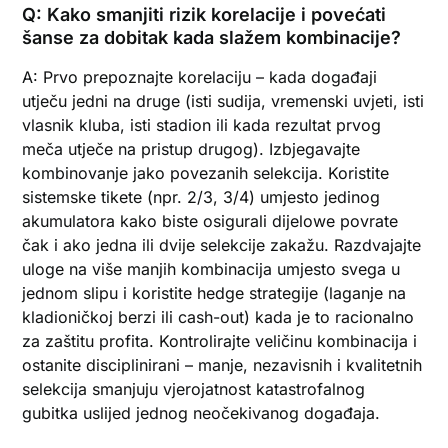
Q: Kako smanjiti rizik korelacije i povećati
šanse za dobitak kada slažem kombinacije?
A: Prvo prepoznajte korelaciju – kada događaji
utječu jedni na druge (isti sudija, vremenski uvjeti, isti
vlasnik kluba, isti stadion ili kada rezultat prvog
meča utječe na pristup drugog). Izbjegavajte
kombinovanje jako povezanih selekcija. Koristite
sistemske tikete (npr. 2/3, 3/4) umjesto jedinog
akumulatora kako biste osigurali dijelowe povrate
čak i ako jedna ili dvije selekcije zakažu. Razdvajajte
uloge na više manjih kombinacija umjesto svega u
jednom slipu i koristite hedge strategije (laganje na
kladioničkoj berzi ili cash-out) kada je to racionalno
za zaštitu profita. Kontrolirajte veličinu kombinacija i
ostanite disciplinirani – manje, nezavisnih i kvalitetnih
selekcija smanjuju vjerojatnost katastrofalnog
gubitka uslijed jednog neočekivanog događaja.