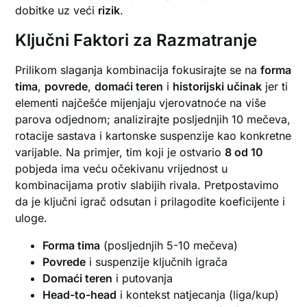
dobitke uz veći
rizik
.
Ključni Faktori za Razmatranje
Prilikom slaganja kombinacija fokusirajte se na
forma
tima
,
povrede
,
domaći teren
i
historijski učinak
jer ti
elementi najčešće mijenjaju vjerovatnoće na više
parova odjednom; analizirajte posljednjih 10 mečeva,
rotacije sastava i kartonske suspenzije kao konkretne
varijable. Na primjer, tim koji je ostvario
8 od 10
pobjeda ima veću očekivanu vrijednost u
kombinacijama protiv slabijih rivala. Pretpostavimo
da je ključni igrač odsutan i prilagodite koeficijente i
uloge.
Forma tima
(posljednjih 5-10 mečeva)
Povrede
i suspenzije ključnih igrača
Domaći teren
i putovanja
Head-to-head
i kontekst natjecanja (liga/kup)