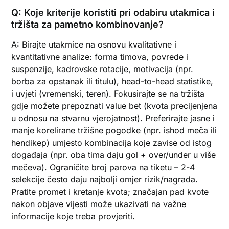
Q: Koje kriterije koristiti pri odabiru utakmica i
tržišta za pametno kombinovanje?
A: Birajte utakmice na osnovu kvalitativne i
kvantitativne analize: forma timova, povrede i
suspenzije, kadrovske rotacije, motivacija (npr.
borba za opstanak ili titulu), head-to-head statistike,
i uvjeti (vremenski, teren). Fokusirajte se na tržišta
gdje možete prepoznati value bet (kvota precijenjena
u odnosu na stvarnu vjerojatnost). Preferirajte jasne i
manje korelirane tržišne pogodke (npr. ishod meča ili
hendikep) umjesto kombinacija koje zavise od istog
događaja (npr. oba tima daju gol + over/under u više
mečeva). Ograničite broj parova na tiketu – 2-4
selekcije često daju najbolji omjer rizik/nagrada.
Pratite promet i kretanje kvota; značajan pad kvote
nakon objave vijesti može ukazivati na važne
informacije koje treba provjeriti.