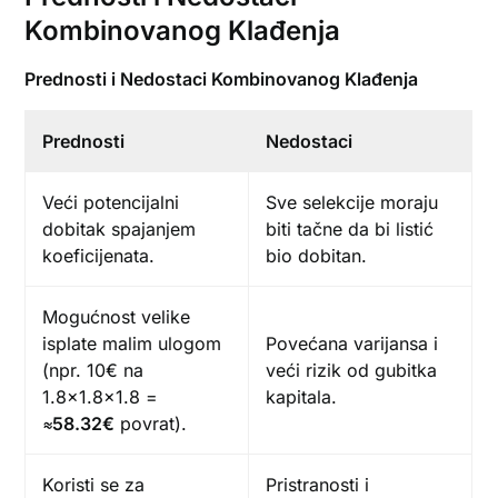
Kombinovanog Klađenja
Prednosti i Nedostaci Kombinovanog Klađenja
Prednosti
Nedostaci
Veći potencijalni
Sve selekcije moraju
dobitak spajanjem
biti tačne da bi listić
koeficijenata.
bio dobitan.
Mogućnost velike
isplate malim ulogom
Povećana varijansa i
(npr. 10€ na
veći rizik od gubitka
1.8×1.8×1.8 =
kapitala.
≈58.32€
povrat).
Koristi se za
Pristranosti i