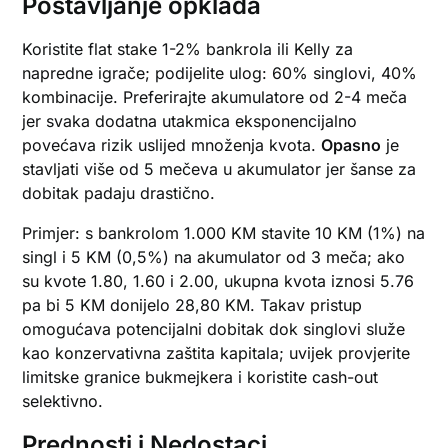
Postavljanje opklada
Koristite flat stake 1-2% bankrola ili Kelly za
napredne igrače; podijelite ulog: 60% singlovi, 40%
kombinacije. Preferirajte akumulatore od 2-4 meča
jer svaka dodatna utakmica eksponencijalno
povećava rizik uslijed množenja kvota.
Opasno
je
stavljati više od 5 mečeva u akumulator jer šanse za
dobitak padaju drastično.
Primjer: s bankrolom 1.000 KM stavite 10 KM (1%) na
singl i 5 KM (0,5%) na akumulator od 3 meča; ako
su kvote 1.80, 1.60 i 2.00, ukupna kvota iznosi 5.76
pa bi 5 KM donijelo 28,80 KM. Takav pristup
omogućava potencijalni dobitak dok singlovi služe
kao konzervativna zaštita kapitala; uvijek provjerite
limitske granice bukmejkera i koristite cash-out
selektivno.
Prednosti i Nedostaci