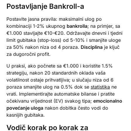
Postavljanje Bankroll-a
Postavite jasna pravila: maksimalni ulog po
kombinaciji 1-2% ukupnog
bankrolla
; na primjer, sa
€1.000 stavljajte €10-€20. Održavajte dnevni i tjedni
limit gubitaka (stop-loss) od 5-10% i smanjite uloge
za 50% nakon niza od 4 poraza.
Disciplina
je ključ
za dugoročni profit.
U praksi, ako počnete sa €1.000 i koristite 1.5%
strategiju, nakon 20 standardnih oklada vaša
volatilnost ostaje prihvatljiva; u slučaju niza od 6
poraza smanjite ulog na 0.5% dok se
statistika
ne
vrati. Implementirajte automatske bilanse i pratite
očekivanu vrijednost (EV) svakog tipa;
emocionalno
povećanje uloga
nakon dobitka često vodi do
kasnijih gubitaka.
Vodič korak po korak za