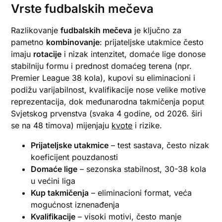
Vrste fudbalskih mečeva
Razlikovanje
fudbalskih mečeva
je ključno za
pametno
kombinovanje
: prijateljske utakmice često
imaju
rotacije
i nizak intenzitet, domaće lige donose
stabilniju formu i prednost domaćeg terena (npr.
Premier League 38 kola), kupovi su eliminacioni i
podižu varijabilnost, kvalifikacije nose velike motive
reprezentacija, dok međunarodna takmičenja poput
Svjetskog prvenstva (svaka 4 godine, od 2026. širi
se na 48 timova) mijenjaju
kvote
i rizike.
Prijateljske utakmice
– test sastava, često nizak
koeficijent pouzdanosti
Domaće lige
– sezonska stabilnost, 30-38 kola
u većini liga
Kup takmičenja
– eliminacioni format, veća
mogućnost iznenađenja
Kvalifikacije
– visoki motivi, često manje