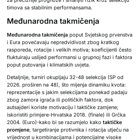
za preciznije prognoze i smanjiti rizik kroz selekciju
timova sa stabilnim performansama.
Međunarodna takmičenja
Međunarodna takmičenja
poput Svjetskog prvenstva
i Eura povećavaju nepredvidivost zbog kratkog
rasporeda, rotacije i velikih motiva; koeficijenti često
fluktuiraju uslijed performansi u grupnoj fazi i faktora
poput putovanja i klimatskih uvjeta.
Detaljnije, turniri okupljaju 32-48 selekcija (SP od
2026. proširen na 48), što mijenja dinamiku kvota:
reprezentacije s jakim selekcijama ponekad padaju
zbog zamora igrača ili političkih faktora, dok
autsajderi koriste motivaciju i taktičke zamjene;
iskoristiti primjere-Hrvatska 2018. (finale) ili Grčka
2004. (Euro)-kako bi se razumjelo kako
taktičke
promjene
, targetiranje protivnika i rotacija utječu na
vrijednost u kombinacijama i potencijalne visoke