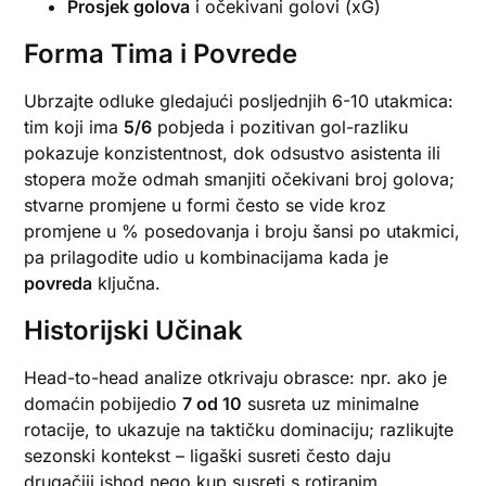
Prosjek golova
i očekivani golovi (xG)
Forma Tima i Povrede
Ubrzajte odluke gledajući posljednjih 6-10 utakmica:
tim koji ima
5/6
pobjeda i pozitivan gol-razliku
pokazuje konzistentnost, dok odsustvo asistenta ili
stopera može odmah smanjiti očekivani broj golova;
stvarne promjene u formi često se vide kroz
promjene u % posedovanja i broju šansi po utakmici,
pa prilagodite udio u kombinacijama kada je
povreda
ključna.
Historijski Učinak
Head-to-head analize otkrivaju obrasce: npr. ako je
domaćin pobijedio
7 od 10
susreta uz minimalne
rotacije, to ukazuje na taktičku dominaciju; razlikujte
sezonski kontekst – ligaški susreti često daju
drugačiji ishod nego kup susreti s rotiranim