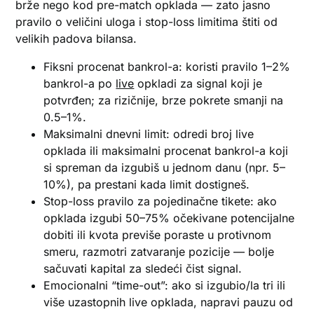
brže nego kod pre-match opklada — zato jasno
pravilo o veličini uloga i stop-loss limitima štiti od
velikih padova bilansa.
Fiksni procenat bankrol-a: koristi pravilo 1–2%
bankrol-a po
live
opkladi za signal koji je
potvrđen; za rizičnije, brze pokrete smanji na
0.5–1%.
Maksimalni dnevni limit: odredi broj live
opklada ili maksimalni procenat bankrol-a koji
si spreman da izgubiš u jednom danu (npr. 5–
10%), pa prestani kada limit dostigneš.
Stop-loss pravilo za pojedinačne tikete: ako
opklada izgubi 50–75% očekivane potencijalne
dobiti ili kvota previše poraste u protivnom
smeru, razmotri zatvaranje pozicije — bolje
sačuvati kapital za sledeći čist signal.
Emocionalni “time-out”: ako si izgubio/la tri ili
više uzastopnih live opklada, napravi pauzu od