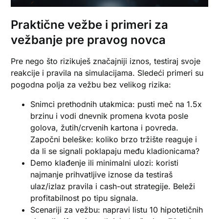
Praktične vežbe i primeri za
vežbanje pre pravog novca
Pre nego što rizikuješ značajniji iznos, testiraj svoje
reakcije i pravila na simulacijama. Sledeći primeri su
pogodna polja za vežbu bez velikog rizika:
Snimci prethodnih utakmica: pusti meč na 1.5x
brzinu i vodi dnevnik promena kvota posle
golova, žutih/crvenih kartona i povreda.
Započni beleške: koliko brzo tržište reaguje i
da li se signali poklapaju među kladionicama?
Demo klađenje ili minimalni ulozi: koristi
najmanje prihvatljive iznose da testiraš
ulaz/izlaz pravila i cash-out strategije. Beleži
profitabilnost po tipu signala.
Scenariji za vežbu: napravi listu 10 hipotetičnih