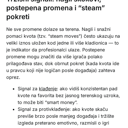
postepena promena i “steam”
pokreti
Ne sve promene dolaze sa terena. Nagli i snažni
pomaci kvota (tzv. “steam moves”) često ukazuju na
veliki iznos uložen kod jedne ili više kladionica — to
je indikator da profesionalci ulaze. Postepene
promene mogu značiti da više igrača polako
prilagođava stav, dok obrnut pokret (kada kvota ide
u pravcu koji nije logičan posle događaja) zahteva
oprez.
Signal za
klađenje
: ako vidiš konzistentan pad
kvote na favorita bez jasnog terenskog uzroka,
to može biti “smart money”.
Signal za protivklađenje: ako kvote skaču
previše brzo posle manjeg događaja i tržište
izgleda preterano emotivno, razmisli o igri