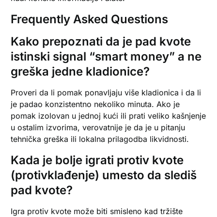
Frequently Asked Questions
Kako prepoznati da je pad kvote
istinski signal “smart money” a ne
greška jedne kladionice?
Proveri da li pomak ponavljaju više kladionica i da li
je padao konzistentno nekoliko minuta. Ako je
pomak izolovan u jednoj kući ili prati veliko kašnjenje
u ostalim izvorima, verovatnije je da je u pitanju
tehnička greška ili lokalna prilagodba likvidnosti.
Kada je bolje igrati protiv kvote
(protivklađenje) umesto da slediš
pad kvote?
Igra protiv kvote može biti smisleno kad tržište