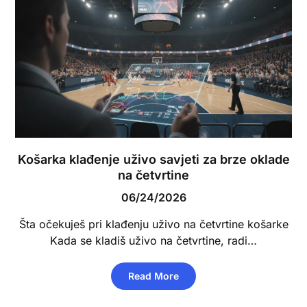
Košarka klađenje uživo savjeti za brze oklade
na četvrtine
06/24/2026
Šta očekuješ pri klađenju uživo na četvrtine košarke
Kada se kladiš uživo na četvrtine, radi…
Read More