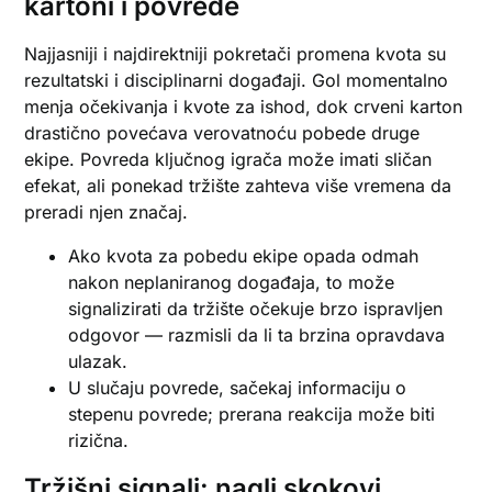
kartoni i povrede
Najjasniji i najdirektniji pokretači promena kvota su
rezultatski i disciplinarni događaji. Gol momentalno
menja očekivanja i kvote za ishod, dok crveni karton
drastično povećava verovatnoću pobede druge
ekipe. Povreda ključnog igrača može imati sličan
efekat, ali ponekad tržište zahteva više vremena da
preradi njen značaj.
Ako kvota za pobedu ekipe opada odmah
nakon neplaniranog događaja, to može
signalizirati da tržište očekuje brzo ispravljen
odgovor — razmisli da li ta brzina opravdava
ulazak.
U slučaju povrede, sačekaj informaciju o
stepenu povrede; prerana reakcija može biti
rizična.
Tržišni signali: nagli skokovi,