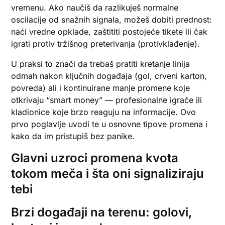
vremenu. Ako naučiš da razlikuješ normalne
oscilacije od snažnih signala, možeš dobiti prednost:
naći vredne opklade, zaštititi postojeće tikete ili čak
igrati protiv tržišnog preterivanja (protivklađenje).
U praksi to znači da trebaš pratiti kretanje linija
odmah nakon ključnih događaja (gol, crveni karton,
povreda) ali i kontinuirane manje promene koje
otkrivaju “smart money” — profesionalne igrače ili
kladionice koje brzo reaguju na informacije. Ovo
prvo poglavlje uvodi te u osnovne tipove promena i
kako da im pristupiš bez panike.
Glavni uzroci promena kvota
tokom meča i šta oni signaliziraju
tebi
Brzi događaji na terenu: golovi,