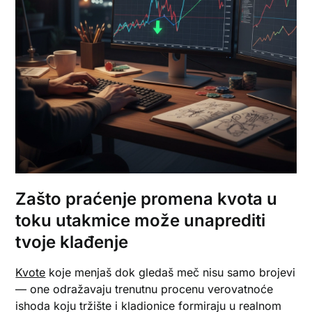
Zašto praćenje promena kvota u
toku utakmice može unaprediti
tvoje klađenje
Kvote
koje menjaš dok gledaš meč nisu samo brojevi
— one odražavaju trenutnu procenu verovatnoće
ishoda koju tržište i kladionice formiraju u realnom