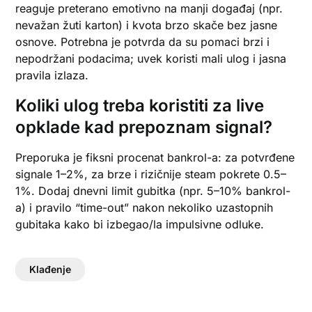
reaguje preterano emotivno na manji događaj (npr.
nevažan žuti karton) i kvota brzo skače bez jasne
osnove. Potrebna je potvrda da su pomaci brzi i
nepodržani podacima; uvek koristi mali ulog i jasna
pravila izlaza.
Koliki ulog treba koristiti za live
opklade kad prepoznam signal?
Preporuka je fiksni procenat bankrol-a: za potvrđene
signale 1–2%, za brze i rizičnije steam pokrete 0.5–
1%. Dodaj dnevni limit gubitka (npr. 5–10% bankrol-
a) i pravilo “time-out” nakon nekoliko uzastopnih
gubitaka kako bi izbegao/la impulsivne odluke.
Klađenje