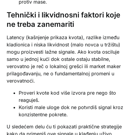
protiv mase.
Tehnički i likvidnosni faktori koje
ne treba zanemariti
Latency (kašnjenje prikaza kvota), razlike između
kladionica i niska likvidnost (malo novca u tržištu)
mogu proizvesti lažne signale. Ako kvota osciluje
samo u jednoj kući dok ostale ostaju stabilne,
verovatno je reč o lokalnoj grešci ili market maker
prilagođavanju, ne o fundamentalnoj promeni u
verovatnoći.
Proveri kvote kod više izvora pre nego što
reaguješ.
Koristi male uloge dok ne potvrdiš signal kroz
konzistentne pokrete.
U sledećem delu ću ti pokazati praktične strategije
kako da primeniš ove signale u klađenju uživo,