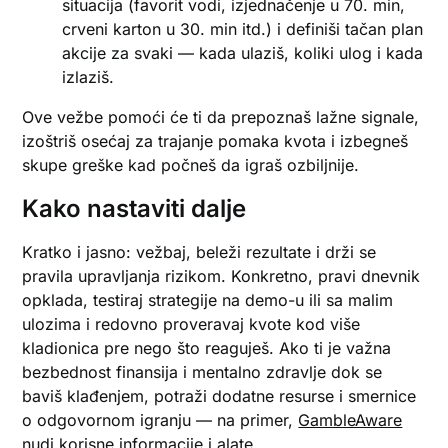
situacija (favorit vodi, izjednačenje u 70. min,
crveni karton u 30. min itd.) i definiši tačan plan
akcije za svaki — kada ulaziš, koliki ulog i kada
izlaziš.
Ove vežbe pomoći će ti da prepoznaš lažne signale,
izoštriš osećaj za trajanje pomaka kvota i izbegneš
skupe greške kad počneš da igraš ozbiljnije.
Kako nastaviti dalje
Kratko i jasno: vežbaj, beleži rezultate i drži se
pravila upravljanja rizikom. Konkretno, pravi dnevnik
opklada, testiraj strategije na demo-u ili sa malim
ulozima i redovno proveravaj kvote kod više
kladionica pre nego što reaguješ. Ako ti je važna
bezbednost finansija i mentalno zdravlje dok se
baviš klađenjem, potraži dodatne resurse i smernice
o odgovornom igranju — na primer,
GambleAware
nudi korisne informacije i alate.