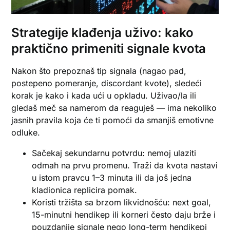
Strategije klađenja uživo: kako
praktično primeniti signale kvota
Nakon što prepoznaš tip signala (nagao pad,
postepeno pomeranje, discordant kvote), sledeći
korak je kako i kada ući u opkladu. Uživao/la ili
gledaš meč sa namerom da reaguješ — ima nekoliko
jasnih pravila koja će ti pomoći da smanjiš emotivne
odluke.
Sačekaj sekundarnu potvrdu: nemoj ulaziti
odmah na prvu promenu. Traži da kvota nastavi
u istom pravcu 1–3 minuta ili da još jedna
kladionica replicira pomak.
Koristi tržišta sa brzom likvidnošću: next goal,
15-minutni hendikep ili korneri često daju brže i
pouzdanije signale nego long-term hendikepi