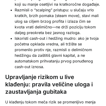
koji su manje osetljivi na kratkoročne događaje.
Razmisli o “scalping” pristupu: u slučaju vrlo
kratkih, brzih pomaka (steam move), stavi mali
ulog sa ciljem brzog profita i izlaza čim se
kvota vrati delimično—ne drži poziciju tokom
daljeg preokreta bez jasnog razloga.
Iskoristi cash-out i hedžing mudro: ako je tvoja
početna opklada vredna, ali tržište se
promenilo protiv nje, razmisli o delimičnom
hedžingu da zaštitiš glavni kapital, a ne
automatskom prihvatanju prvog ponuđenog
cash-out iznosa.
Upravljanje rizikom u live
klađenju: pravila veličine uloga i
zaustavljanja gubitaka
U klađenju tokom meča rizik se promenljivo menja