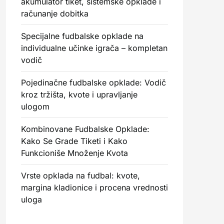
akumulator tiket, sistemske opklade i
računanje dobitka
Specijalne fudbalske opklade na
individualne učinke igrača – kompletan
vodič
Pojedinačne fudbalske opklade: Vodič
kroz tržišta, kvote i upravljanje
ulogom
Kombinovane Fudbalske Opklade:
Kako Se Grade Tiketi i Kako
Funkcioniše Množenje Kvota
Vrste opklada na fudbal: kvote,
margina kladionice i procena vrednosti
uloga