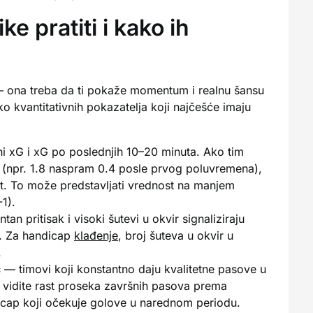
ke pratiti i kako ih
lj — ona treba da ti pokaže momentum i realnu šansu
ko kvantitativnih pokazatelja koji najčešće imaju
i xG i xG po poslednjih 10–20 minuta. Ako tim
xG (npr. 1.8 naspram 0.4 posle prvog poluvremena),
tat. To može predstavljati vrednost na manjem
1).
an pritisak i visoki šutevi u okvir signaliziraju
. Za handicap
klađenje
, broj šuteva u okvir u
.
c
— timovi koji konstantno daju kvalitetne pasove u
 vidite rast proseka završnih pasova prema
dicap koji očekuje golove u narednom periodu.