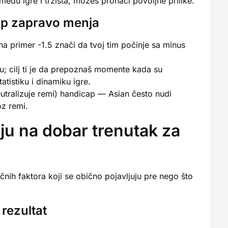
eđu igre i tržišta, možeš pronaći povoljne prilike.
cap zapravo menja
na primer -1.5 znači da tvoj tim počinje sa minus
u; cilj ti je da prepoznaš momente kada su
istiku i dinamiku igre.
eutralizuje remi) handicap — Asian često nudi
oz remi.
uju na dobar trenutak za
čnih faktora koji se obično pojavljuju pre nego što
 rezultat