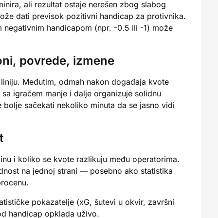
inira, ali rezultat ostaje nerešen zbog slabog
može dati previsok pozitivni handicap za protivnika.
m negativnim handicapom (npr. -0.5 ili -1) može
toni, povrede, izmene
i liniju. Međutim, odmah nakon događaja kvote
o sa igračem manje i dalje organizuje solidnu
e bolje sačekati nekoliko minuta da se jasno vidi
t
nu i koliko se kvote razlikuju među operatorima.
ednost na jednoj strani — posebno ako statistika
procenu.
ističke pokazatelje (xG, šutevi u okvir, završni
kod handicap opklada uživo.