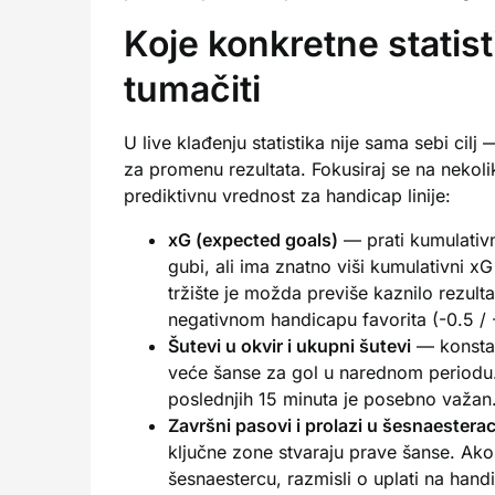
Koje konkretne statisti
tumačiti
U live klađenju statistika nije sama sebi ci
za promenu rezultata. Fokusiraj se na nekoli
prediktivnu vrednost za handicap linije:
xG (expected goals)
— prati kumulativn
gubi, ali ima znatno viši kumulativni 
tržište je možda previše kaznilo rezul
negativnom handicapu favorita (-0.5 / -
Šutevi u okvir i ukupni šutevi
— konstant
veće šanse za gol u narednom periodu
poslednjih 15 minuta je posebno važan
Završni pasovi i prolazi u šesnaestera
ključne zone stvaraju prave šanse. Ako
šesnaestercu, razmisli o uplati na han