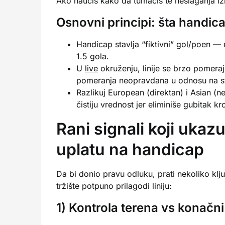
Ako naučiš kako da tumačiš te neslaganja izm
Osnovni principi: šta handi
Handicap stavlja “fiktivni” gol/poen — 
1.5 gola.
U
live
okruženju, linije se brzo pomeraj
pomeranja neopravdana u odnosu na stat
Razlikuj European (direktan) i Asian (n
čistiju vrednost jer eliminiše gubitak kr
Rani signali koji ukaz
uplatu na handicap
Da bi donio pravu odluku, prati nekoliko klju
tržište potpuno prilagodi liniju:
1) Kontrola terena vs konačni