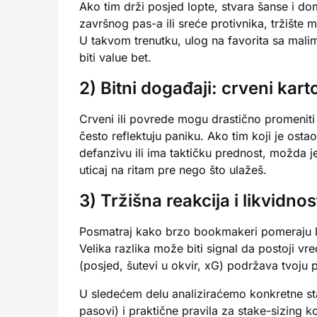
Ako tim drži posjed lopte, stvara šanse i dom
završnog pas-a ili sreće protivnika, tržište 
U takvom trenutku, ulog na favorita sa mali
biti value bet.
2) Bitni događaji: crveni kar
Crveni ili povrede mogu drastično promenit
često reflektuju paniku. Ako tim koji je osta
defanzivu ili ima taktičku prednost, možda j
uticaj na ritam pre nego što ulažeš.
3) Tržišna reakcija i likvidnos
Posmatraj kako brzo bookmakeri pomeraju li
Velika razlika može biti signal da postoji vr
(posjed, šutevi u okvir, xG) podržava tvoju 
U sledećem delu analiziraćemo konkretne stat
pasovi) i praktične pravila za stake-sizing 