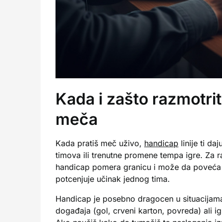
Kada i zašto razmotrit
meča
Kada pratiš meč uživo,
handicap
linije ti da
timova ili trenutne promene tempa igre. Za r
handicap pomera granicu i može da poveća vr
potcenjuje učinak jednog tima.
Handicap je posebno dragocen u situacija
događaja (gol, crveni karton, povreda) ali ig