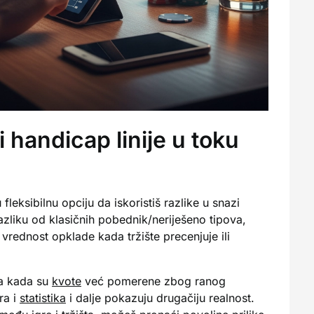
i handicap linije u toku
ju fleksibilnu opciju da iskoristiš razlike u snazi
azliku od klasičnih pobednik/neriješeno tipova,
ednost opklade kada tržište precenjuje ili
ma kada su
kvote
već pomerene zbog ranog
ra i
statistika
i dalje pokazuju drugačiju realnost.