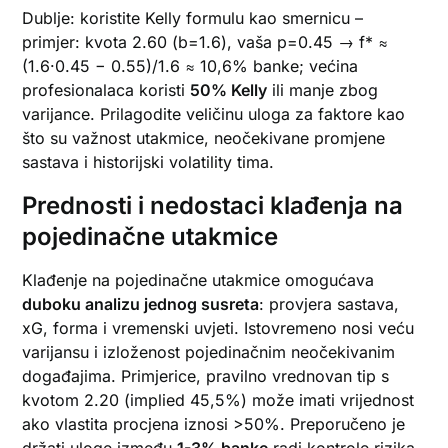
Dublje: koristite Kelly formulu kao smernicu –
primjer: kvota 2.60 (b=1.6), vaša p=0.45 → f* ≈
(1.6·0.45 − 0.55)/1.6 ≈ 10,6% banke; većina
profesionalaca koristi
50% Kelly
ili manje zbog
varijance. Prilagodite veličinu uloga za faktore kao
što su važnost utakmice, neočekivane promjene
sastava i historijski volatility tima.
Prednosti i nedostaci klađenja na
pojedinačne utakmice
Klađenje na pojedinačne utakmice omogućava
duboku analizu jednog susreta
: provjera sastava,
xG, forma i vremenski uvjeti. Istovremeno nosi veću
varijansu i izloženost pojedinačnim neočekivanim
događajima. Primjerice, pravilno vrednovan tip s
kvotom 2.20 (implied 45,5%) može imati vrijednost
ako vlastita procjena iznosi >50%. Preporučeno je