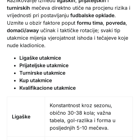
Razlikovanje između
ligaških
,
prijateljskih
i
turnirskih
mečeva direktno utiče na procjenu rizika i
vrijednosti pri postavljanju
fudbalske opklade
.
Uzmite u obzir faktore poput
formu tima
,
povreda
,
domaći/away
učinak i taktičke rotacije; svaki tip
utakmice mijenja vjerojatnost ishoda i tečajeve koje
nude kladionice.
Ligaške utakmice
Prijateljske utakmice
Turnirske utakmice
Kup utakmice
Kvalifikacione utakmice
Konstantnost kroz sezonu,
obično 30-38 kola; važna
Ligaške
tabela, gol-razlika i forma u
posljednjih 5-10 mečeva.