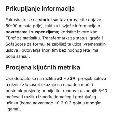
Prikupljanje informacija
Fokusirajte se na
startni sastav
(provjerite objave
60-90 minuta prije), taktiku i svježe informacije o
povredama
i
suspenzijama
; koristite izvore kao
FBref za statistiku, Transfermarkt za status igrača i
SofaScore za formu, te zabilježite uticaj vremenskih
uslova i putovanja (npr. tim bez noćnog leta ima
bolju šansu).
Procjena ključnih metrika
Usredotočite se na razliku
xG − xGA
, prosjek šuteva
u okvir (>5/susret ukazuje na napadnu moć) i
postotak posjeda; primijetite trendove u zadnjih 5-10
mečeva i razliku između domaćeg i gostujućeg
učinka (home advantage ~0.2-0.3 gola u mnogim
ligama).