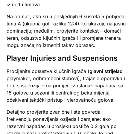
između timova.
Na primjer, ako su u posljednjih 6 susreta 5 pobjeda
tima A (ukupna gol-razlika 12:4), to ukazuje na jasnu
dominaciju; međutim, provjerite kontekst – domaći
teren, odsustvo ključnih igrača ili promjene trenera
mogu značajno izmeniti takav obrazac.
Player Injuries and Suspensions
Procijenite odsustva ključnih igrača (
glavni strijelac
,
playmaker, odbrambeni stubovi), trajanje oporavka i
broj suspenzija – na primjer, izostanak napadača sa
15 golova u sezoni ili centralnog beka mijenja
očekivani taktički pristup i vjerovatnoću golova.
Detaljno provjerite zvanične liste povreda,
frekvenciju ponavljanja ozljeda i zamjene: ako
rezervni napadač u prosjeku postiže 0.2 gola po
utakmici nasuprot starterovih 0.6, očekujte pad