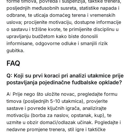
forme timova, povreda i suspenzija, taktike trenera,
posljednjih međusobnih susreta, statistike napada i
odbrane, te uticaja domaćeg terena i vremenskih
uslova; procijenite motivaciju, dostupne informacije
o sastavu i tržišne kvote, te primijenite disciplinu u
upravljanju budžetom kako biste donosili
informisane, odgovorne odluke i smanjili rizik
gubitka.
FAQ
Q: Koji su prvi koraci pri analizi utakmice prije
postavljanja pojedinačne fudbalske opklade?
A: Prije nego što uložite novac, pregledajte formu
timova (posljednjih 5-10 utakmica), provjerite
sastave i povrede ključnih igrača, analizirajte
motivaciju (borba za naslov, opstanak, kup), te
uzmite u obzir domaći/odlazak učinak. Pogledajte i
nedavne promjene trenera, stil igre i taktičke