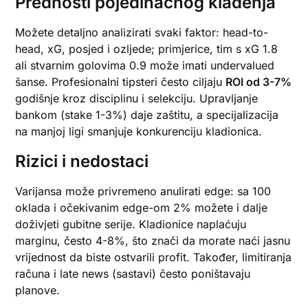
Prednosti pojedinačnog klađenja
Možete detaljno analizirati svaki faktor: head-to-
head, xG, posjed i ozljede; primjerice, tim s xG 1.8
ali stvarnim golovima 0.9 može imati undervalued
šanse. Profesionalni tipsteri često ciljaju
ROI od 3-7%
godišnje kroz disciplinu i selekciju. Upravljanje
bankom (stake 1-3%) daje zaštitu, a specijalizacija
na manjoj ligi smanjuje konkurenciju kladionica.
Rizici i nedostaci
Varijansa može privremeno anulirati edge: sa 100
oklada i očekivanim edge-om 2% možete i dalje
doživjeti gubitne serije. Kladionice naplaćuju
marginu, često 4-8%, što znači da morate naći jasnu
vrijednost da biste ostvarili profit. Također, limitiranja
računa i late news (sastavi) često poništavaju
planove.