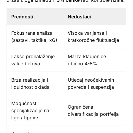
držati uloge između
1-3% banke
radi kontrole rizika.
Prednosti
Nedostaci
Fokusirana analiza
Visoka varijansa i
(sastavi, taktika, xG)
kratkoročne fluktuacije
Lakše pronalaženje
Marža kladionice
value betova
obično 4-8%
Brza realizacija i
Utjecaj neočekivanih
liquidnost oklada
povreda i suspenzija
Mogućnost
Ograničena
specijalizacije na
diversifikacija portfelja
lige / tipove