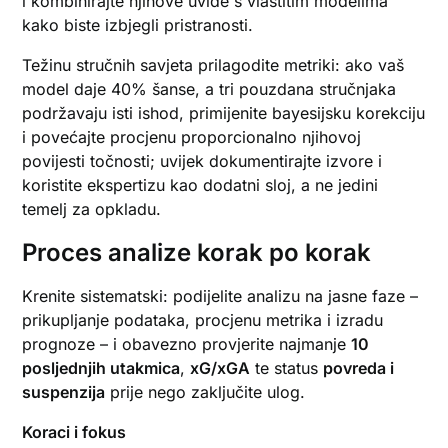
i kombinirajte njihove uvide s vlastitim modelima
kako biste izbjegli pristranosti.
Težinu stručnih savjeta prilagodite metriki: ako vaš
model daje 40% šanse, a tri pouzdana stručnjaka
podržavaju isti ishod, primijenite bayesijsku korekciju
i povećajte procjenu proporcionalno njihovoj
povijesti točnosti; uvijek dokumentirajte izvore i
koristite ekspertizu kao dodatni sloj, a ne jedini
temelj za opkladu.
Proces analize korak po korak
Krenite sistematski: podijelite analizu na jasne faze –
prikupljanje podataka, procjenu metrika i izradu
prognoze – i obavezno provjerite najmanje
10
posljednjih utakmica
,
xG/xGA
te status
povreda i
suspenzija
prije nego zaključite ulog.
Koraci i fokus