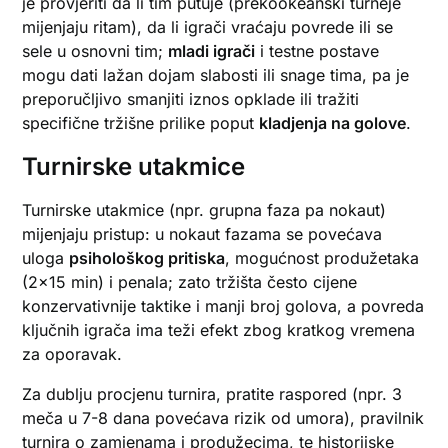
je provjeriti da li tim putuje (prekookeanski turneje
mijenjaju ritam), da li igrači vraćaju povrede ili se
sele u osnovni tim;
mladi igrači
i testne postave
mogu dati lažan dojam slabosti ili snage tima, pa je
preporučljivo smanjiti iznos opklade ili tražiti
specifične tržišne prilike poput
kladjenja na golove
.
Turnirske utakmice
Turnirske utakmice (npr. grupna faza pa nokaut)
mijenjaju pristup: u nokaut fazama se povećava
uloga
psihološkog pritiska
, mogućnost produžetaka
(2×15 min) i penala; zato tržišta često cijene
konzervativnije taktike i manji broj golova, a povreda
ključnih igrača ima teži efekt zbog kratkog vremena
za oporavak.
Za dublju procjenu turnira, pratite raspored (npr. 3
meča u 7-8 dana povećava rizik od umora), pravilnik
turnira o zamjenama i produžecima, te historijske