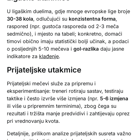
U ligaškim duelima, gdje mnoge evropske lige broje
30-38 kola
, odlučujući su
konzistentna forma
,
raspored (npr. gustoća rasporeda od 2-3 meča
sedmično), i mjesto na tabeli; konkretno, domaći
timovi obično imaju statistički bolji učinak, a podaci
o posljednjih 5-10 mečeva i
gol-razlika
daju jasne
indikatore za
klađenje
.
Prijateljske utakmice
Prijateljski mečevi služe za pripremu i
eksperimentisanje: treneri rotiraju sastav, testiraju
taktike i često izvrše više izmjena (npr.
5-6 izmjena
ili više u pripremnim terminima), zbog čega su
rezultati i tržišta manje predvidivi i zahtijevaju oprez
pri vrednovanju kvota.
Detaljnije, prilikom analize prijateljskih susreta važno