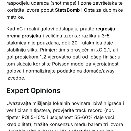
raspodjelu udaraca (shot maps) i zone završetaka te
koristite izvore poput
StatsBomb
i
Opta
za dubinske
metrike.
Kad xG i realni golovi odstupaju, pratite
regresiju
prema prosjeku
i veličinu uzorka: razlika u 3-5
utakmica nije pouzdana, dok 20+ utakmica daje
stabilniju sliku. Primjer: tim s prosječnim xG 2.1, ali
gol prosjekom 1.2 vjerovatno pati od lošeg finiša; u
tom slučaju koristite Poisson model za vjerojatnost
golova i normalizirajte podatke na domaće/away
izvedbe.
Expert Opinions
Uvažavajte mišljenja lokalnih novinara, bivših igrača i
verificiranih tipstera; provjerite track record (npr.
tipster ROI 5-10% i uspješnost 55-60% daje veći
kredibilitet), tražite konsenzus među barem tri izvora