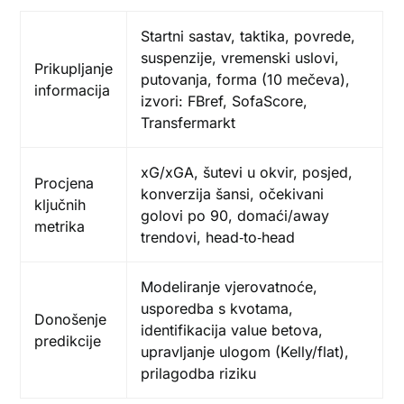
Startni sastav, taktika, povrede,
suspenzije, vremenski uslovi,
Prikupljanje
putovanja, forma (10 mečeva),
informacija
izvori: FBref, SofaScore,
Transfermarkt
xG/xGA, šutevi u okvir, posjed,
Procjena
konverzija šansi, očekivani
ključnih
golovi po 90, domaći/away
metrika
trendovi, head‑to‑head
Modeliranje vjerovatnoće,
usporedba s kvotama,
Donošenje
identifikacija value betova,
predikcije
upravljanje ulogom (Kelly/flat),
prilagodba riziku