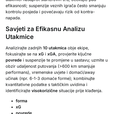
efikasnosti; suspenzije veznih igrača često smanjuju
kontrolu posjeda i povećavaju rizik od kontra-
napada.
Savjeti za Efikasnu Analizu
Utakmice
Analizirajte zadnjih
10 utakmica
obje ekipe,
fokusirajte se na
xG
i
xGA
, provjerite ključne
povrede
i suspenzije te promjene u sastavu; uzmite u
obzir udaljenost putovanja (>600 km smanjuje
performans), vremenske uvjete i domaći/away
učinak (npr. 6-1-3 domaće forme); kombinujte
kvantitativne podatke s taktičkim uvidima i
identificirajte
visokorizične
situacije prije klađenja.
forma
xG
povrede