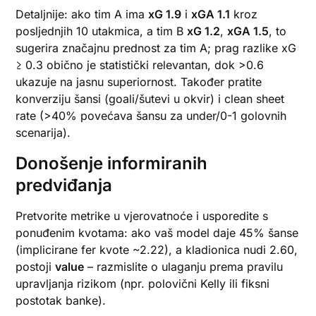
Detaljnije: ako tim A ima
xG 1.9
i
xGA 1.1
kroz
posljednjih 10 utakmica, a tim B
xG 1.2
,
xGA 1.5
, to
sugerira značajnu prednost za tim A; prag razlike xG
≥ 0.3 obično je statistički relevantan, dok >0.6
ukazuje na jasnu superiornost. Također pratite
konverziju šansi (goali/šutevi u okvir) i clean sheet
rate (>40% povećava šansu za under/0-1 golovnih
scenarija).
Donošenje informiranih
predviđanja
Pretvorite metrike u vjerovatnoće i usporedite s
ponuđenim kvotama: ako vaš model daje 45% šanse
(implicirane fer kvote ~2.22), a kladionica nudi 2.60,
postoji
value
– razmislite o ulaganju prema pravilu
upravljanja rizikom (npr. polovični Kelly ili fiksni
postotak banke).