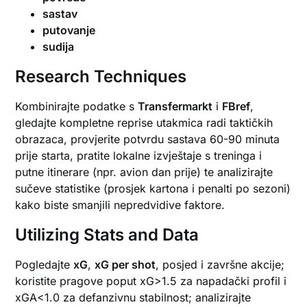
sastav
putovanje
sudija
Research Techniques
Kombinirajte podatke s
Transfermarkt
i
FBref
,
gledajte kompletne reprise utakmica radi taktičkih
obrazaca, provjerite potvrdu sastava 60-90 minuta
prije starta, pratite lokalne izvještaje s treninga i
putne itinerare (npr. avion dan prije) te analizirajte
sučeve statistike (prosjek kartona i penalti po sezoni)
kako biste smanjili nepredvidive faktore.
Utilizing Stats and Data
Pogledajte
xG
,
xG per shot
, posjed i završne akcije;
koristite pragove poput xG>1.5 za napadački profil i
xGA<1.0 za defanzivnu stabilnost; analizirajte