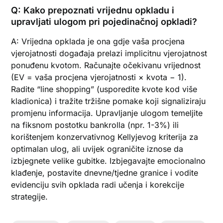
Q: Kako prepoznati vrijednu opkladu i
upravljati ulogom pri pojedinačnoj opkladi?
A: Vrijedna opklada je ona gdje vaša procjena
vjerojatnosti događaja prelazi implicitnu vjerojatnost
ponuđenu kvotom. Računajte očekivanu vrijednost
(EV = vaša procjena vjerojatnosti × kvota − 1).
Radite “line shopping” (usporedite kvote kod više
kladionica) i tražite tržišne pomake koji signaliziraju
promjenu informacija. Upravljanje ulogom temeljite
na fiksnom postotku bankrolla (npr. 1-3%) ili
korištenjem konzervativnog Kellyjevog kriterija za
optimalan ulog, ali uvijek ograničite iznose da
izbjegnete velike gubitke. Izbjegavajte emocionalno
klađenje, postavite dnevne/tjedne granice i vodite
evidenciju svih opklada radi učenja i korekcije
strategije.