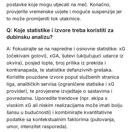
postavke koje mogu utjecati na meč. Konačno,
provjerite vremenske uvjete i moguće suspenzije jer
to može promijeniti tok utakmice.
Q: Koje statistike i izvore treba koristiti za
dubinsku analizu?
A: Fokusirajte se na napredne i osnovne statistike: xG
(očekivani golovi), xGA, šutevi (uključujući udarce iz
okvira), posjed lopte, broj prilika iz prekida i
kontranapada, te statistike defanzivnih grešaka.
Koristite pouzdane izvore poput službenih stranica
liga, analitičkih servisa (ograničene statisike i xG
provider), te provjerene izvještaje o sastavima i
povredama. Uporedite trendove (npr. ekipa s
visokim xG ali niskim realizacijama može imati bolju
šansu u budućnosti) i kombinirajte kvantitativne
podatke sa kontekstualnim faktorima (putovanja,
umor, intenzitet rasporeda).