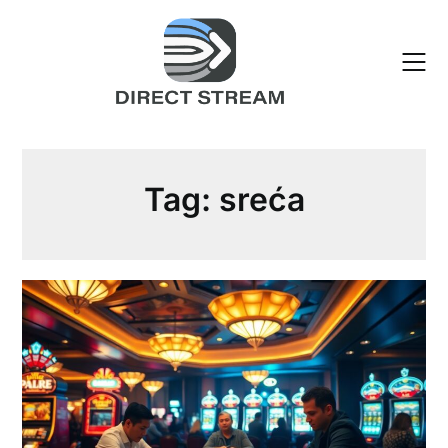
Skip
to
content
Tag:
sreća