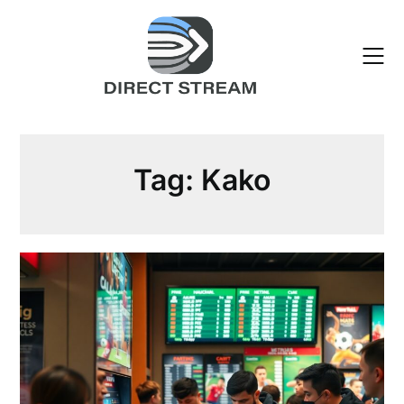
Skip
to
content
Tag:
Kako